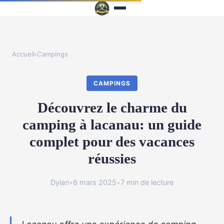
Accueil
›
Campings
CAMPINGS
Découvrez le charme du
camping à lacanau: un guide
complet pour des vacances
réussies
Dylan
•
6 mars 2025
•
7 min de lecture