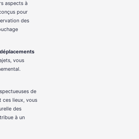
rs aspects à
 conçus pour
servation des
couchage
déplacements
ajets, vous
nemental.
respectueuses de
 ces lieux, vous
urelle des
ribue à un