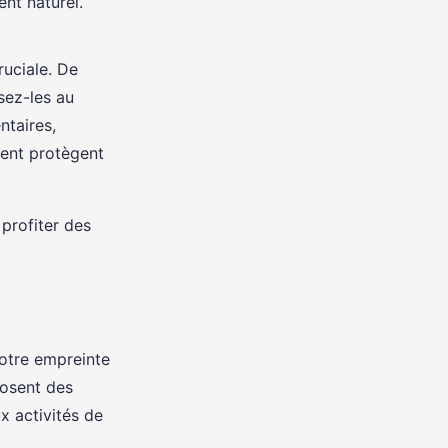
nt naturel.
ruciale. De
sez-les au
ntaires,
ment protègent
profiter des
notre empreinte
osent des
x activités de