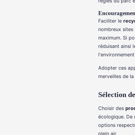
règles du parc e
Encouragement
Faciliter le
recy
nombreux sites d
maximum. Si po
réduisant ainsi
l'environnement
Adopter ces app
merveilles de la
Sélection d
Choisir des
pro
écologique. De
options respect
plein air.