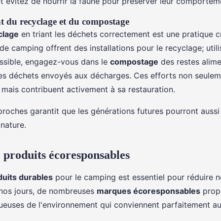
t évitez de nourrir la faune pour préserver leur comporteme
 du recyclage et du compostage
clage
en triant les déchets correctement est une pratique c
e camping offrent des installations pour le recyclage; utili
ssible, engagez-vous dans le
compostage
des restes alime
 les déchets envoyés aux décharges. Ces efforts non seule
 mais contribuent activement à sa restauration.
roches garantit que les générations futures pourront aussi 
 nature.
e produits écoresponsables
duits durables
pour le camping est essentiel pour réduire 
 nos jours, de nombreuses
marques écoresponsables
prop
ueuses de l'environnement qui conviennent parfaitement au