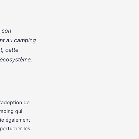
r son
ent au camping
t, cette
l'écosystème.
l'adoption de
amping qui
fie également
 perturber les