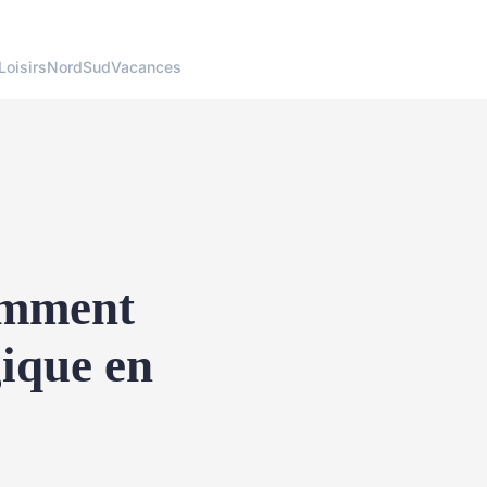
Loisirs
Nord
Sud
Vacances
omment
gique en