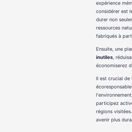
expérience mémo
considérer est l
durer non seule
ressources natu
fabriqués à par
Ensuite, une pla
inutiles
, réduis
économiserez du
Il est crucial d
écoresponsables
l'environnement,
participez activ
régions visitées.
avenir plus dura