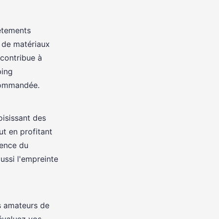
êtements
r de matériaux
 contribue à
ping
ecommandée.
oisissant des
t en profitant
ience du
ussi l'empreinte
es amateurs de