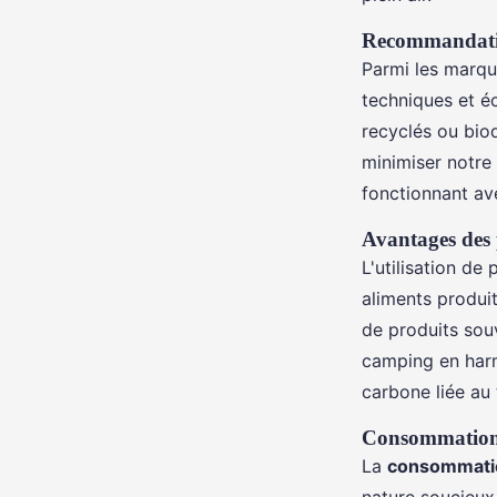
Recommandati
Parmi les marqu
techniques et é
recyclés ou bio
minimiser notre
fonctionnant av
Avantages des 
L'utilisation de
aliments produi
de produits souv
camping en harm
carbone liée au 
Consommation c
La
consommati