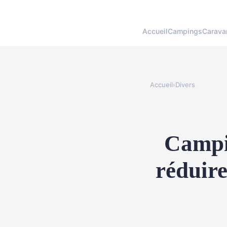
Accueil
Campings
Carava
Accueil
›
Divers
Campi
réduire