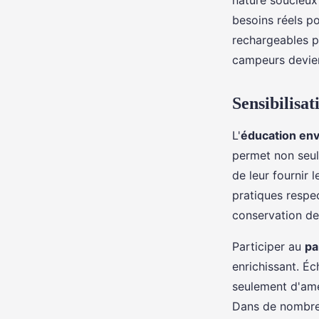
nature soucieux
besoins réels po
rechargeables p
campeurs devien
Sensibilisat
L'
éducation en
permet non seule
de leur fournir 
pratiques respe
conservation de
Participer au
pa
enrichissant. É
seulement d'amé
Dans de nombreu