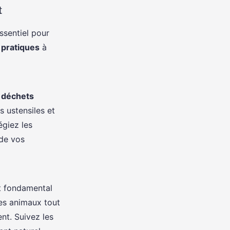
t
ssentiel pour
pratiques
à
s déchets
s ustensiles et
égiez les
 de vos
st fondamental
les animaux tout
nt. Suivez les