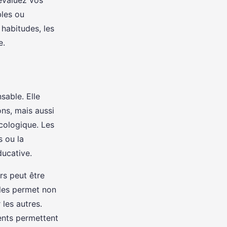
évaluez vos
bles ou
habitudes, les
e.
sable. Elle
ons, mais aussi
écologique. Les
 ou la
ducative.
s peut être
bles permet non
les autres.
ents permettent