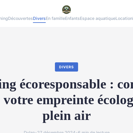
ning
Découvertes
Divers
En famille
Enfants
Espace aquatique
Location
DIVERS
ng écoresponsable : c
 votre empreinte écolo
plein air
Dylan
•
27 décembre 2024
•
6 min de lecture